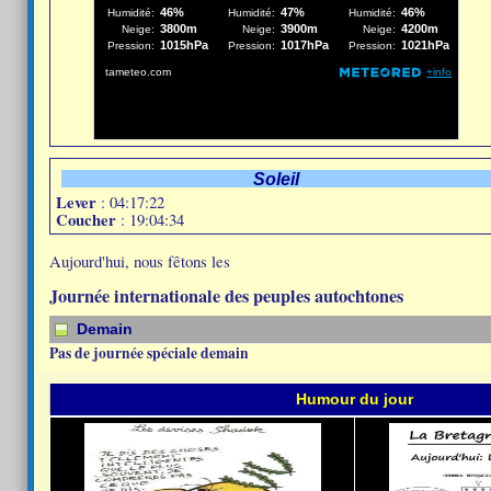
Soleil
Lever
: 04:17:22
Coucher
: 19:04:34
Aujourd'hui, nous fêtons les
Journée internationale des peuples autochtones
Demain
Pas de journée spéciale demain
Humour du jour