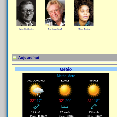
Dmitri Chostakovitch
Jean-Jacques Lionel
Whitney Houston
Aujourd'hui
Météo