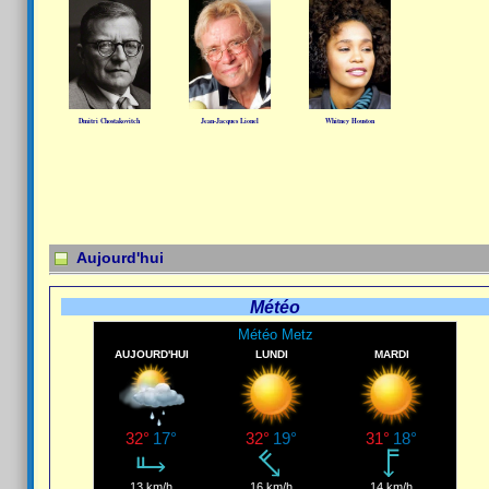
Dmitri Chostakovitch
Jean-Jacques Lionel
Whitney Houston
Aujourd'hui
Météo