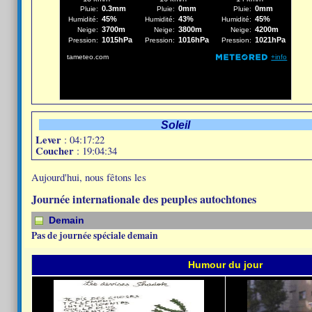
Soleil
Lever
: 04:17:22
Coucher
: 19:04:34
Aujourd'hui, nous fêtons les
Journée internationale des peuples autochtones
Demain
Pas de journée spéciale demain
Humour du jour